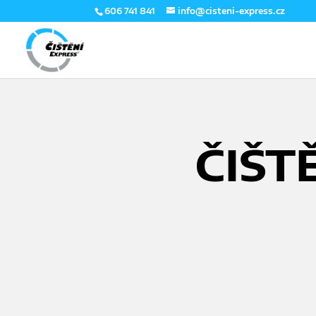
606 741 841
info@cisteni-express.cz
ČIŠT