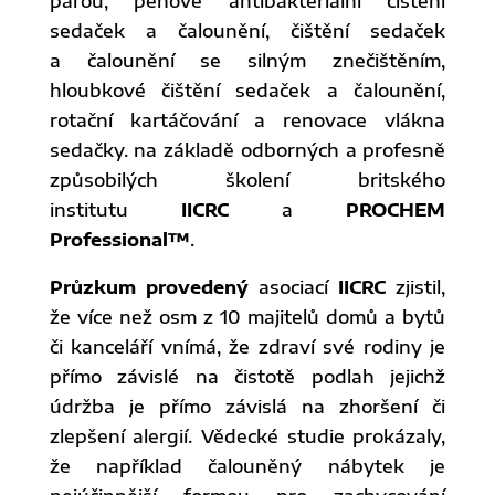
párou, pěnové antibakteriální čištění
sedaček a čalounění, čištění sedaček
a čalounění se silným znečištěním,
hloubkové čištění sedaček a čalounění,
rotační kartáčování a renovace vlákna
sedačky. na základě odborných a profesně
způsobilých školení britského
institutu
IICRC
a
PROCHEM
Professional™
.
Průzkum provedený
asociací
IICRC
zjistil,
že více než osm z 10 majitelů domů a bytů
či kanceláří vnímá, že zdraví své rodiny je
přímo závislé na čistotě podlah jejichž
údržba je přímo závislá na zhoršení či
zlepšení alergií. Vědecké studie prokázaly,
že například čalouněný nábytek je