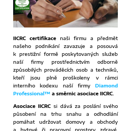
IICRC certifikace
naši firmu a předmět
našeho podnikání zavazuje a posouvá
k prestižní formě poskytovaných služeb
naší firmy prostřednictvím odborně
způsobilých prováděcích osob a techniků,
kteří jsou plně proškoleny v rámci
interního kodexu naší firmy
Diamond
Professional™
a směrnic asociace IICRC
.
Asociace IICRC
si dává za poslání svého
působení na trhu snahu a odhodlání
pomáhat udržovat domovy a obchody
a bytové či pracovní prostory zdravé.