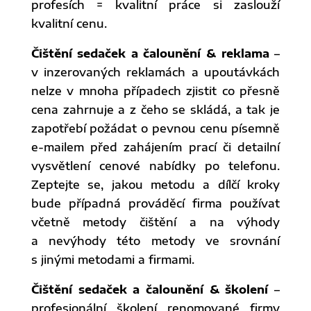
profesích = kvalitní práce si zaslouží
kvalitní cenu.
Čištění sedaček a čalounění & reklama
–
v inzerovaných reklamách a upoutávkách
nelze v mnoha případech zjistit co přesně
cena zahrnuje a z čeho se skládá, a tak je
zapotřebí požádat o pevnou cenu písemně
e-mailem před zahájením prací či detailní
vysvětlení cenové nabídky po telefonu.
Zeptejte se, jakou metodu a dílčí kroky
bude případná prováděcí firma používat
včetně metody čištění a na výhody
a nevýhody této metody ve srovnání
s jinými metodami a firmami.
Čištění sedaček a čalounění & školení
–
profesionální školení renomované firmy