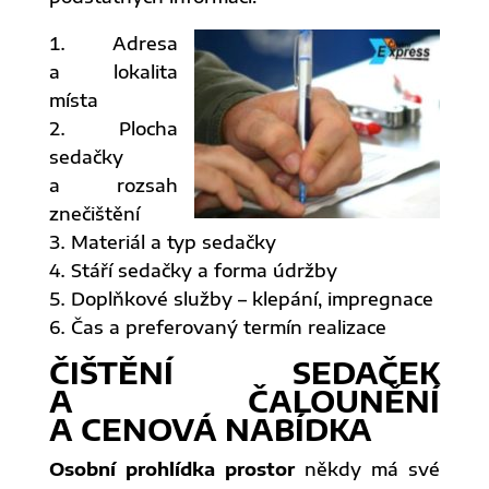
Adresa
a lokalita
místa
Plocha
sedačky
a rozsah
znečištění
Materiál a typ sedačky
Stáří sedačky a forma údržby
Doplňkové služby – klepání, impregnace
Čas a preferovaný termín realizace
ČIŠTĚNÍ SEDAČEK
A ČALOUNĚNÍ
A CENOVÁ NABÍDKA
Osobní prohlídka prostor
někdy má své