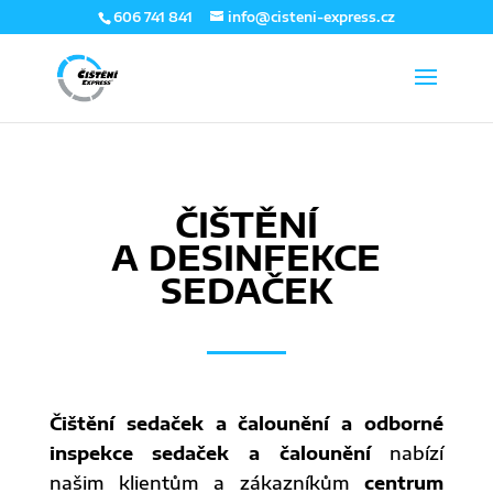
606 741 841
info@cisteni-express.cz
ČIŠTĚNÍ
A DESINFEKCE
SEDAČEK
Čištění sedaček a čalounění a odborné
inspekce sedaček a čalounění
nabízí
našim klientům a zákazníkům
centrum