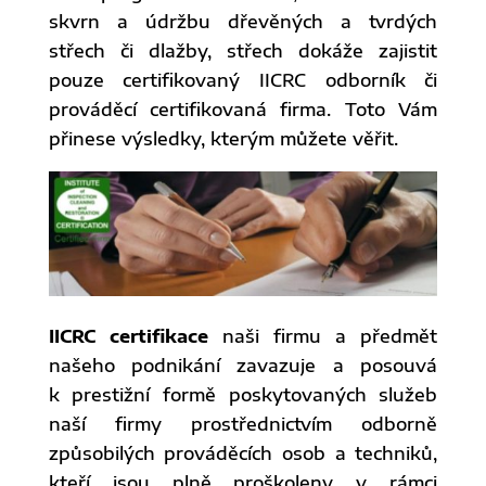
skvrn a údržbu dřevěných a tvrdých
střech či dlažby, střech dokáže zajistit
pouze certifikovaný IICRC odborník či
prováděcí certifikovaná firma. Toto Vám
přinese výsledky, kterým můžete věřit.
IICRC certifikace
naši firmu a předmět
našeho podnikání zavazuje a posouvá
k prestižní formě poskytovaných služeb
naší firmy prostřednictvím odborně
způsobilých prováděcích osob a techniků,
kteří jsou plně proškoleny v rámci