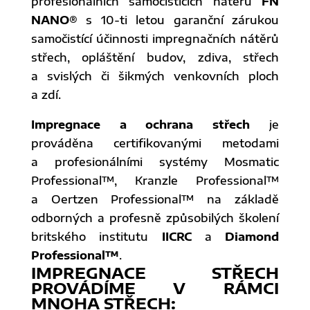
profesionálních samočistících nátěrů
FN
NANO®
s 10-ti letou garanční zárukou
samočistící účinnosti impregnačních nátěrů
střech, opláštění budov, zdiva, střech
a svislých či šikmých venkovních ploch
a zdí.
Impregnace a ochrana střech
je
prováděna certifikovanými metodami
a profesionálními systémy Mosmatic
Professional™, Kranzle Professional™
a Oertzen Professional™ na základě
odborných a profesně způsobilých školení
britského institutu
IICRC
a
Diamond
Professional™
.
IMPREGNACE STŘECH
PROVÁDÍME V RÁMCI
MNOHA STŘECH: