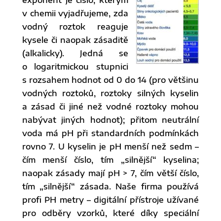
v chemii vyjadřujeme, zda
vodný roztok reaguje
kysele či naopak zásaditě
(alkalicky). Jedná se
o logaritmickou stupnici
s rozsahem hodnot od 0 do 14 (pro většinu
vodných roztoků, roztoky silných kyselin
a zásad či jiné než vodné roztoky mohou
nabývat jiných hodnot); přitom neutrální
voda má pH při standardních podmínkách
rovno 7. U kyselin je pH menší než sedm –
čím menší číslo, tím „silnější“ kyselina;
naopak zásady mají pH > 7, čím větší číslo,
tím „silnější“ zásada. Naše firma používá
profi PH metry – digitální přístroje užívané
pro odběry vzorků, které díky speciální