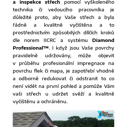
a inspekce střech
pomocí vyškoleného
technika či vedoucího pracovníka je
důležité proto, aby Vaše střech a byla
řádně a kvalitně vyčištěna a to
prostřednictvím způsobilých dílčích kroků
dle norem IICRC a systému
Diamond
Professional™
. I když jsou Vaše povrchy
pravidelně udržovány, může objevit
v průběhu profesionální impregnace na
povrchu flek či mapa, je zapotřebí vhodně
a odborně redukovat či odstranit to co
není vidět na první pohled a pomůže Vám
vaši střech u udržet svěží a kvalitně
vyčištěnu a ochráněnu.