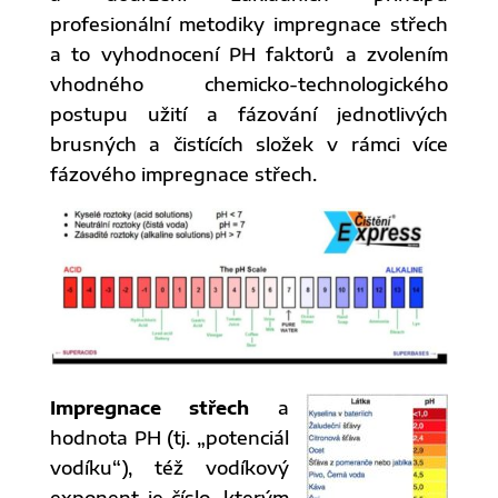
profesionální metodiky impregnace střech
a to vyhodnocení PH faktorů a zvolením
vhodného chemicko-technologického
postupu užití a fázování jednotlivých
brusných a čistících složek v rámci více
fázového impregnace střech.
Impregnace střech
a
hodnota PH (tj. „potenciál
vodíku“), též vodíkový
exponent je číslo, kterým