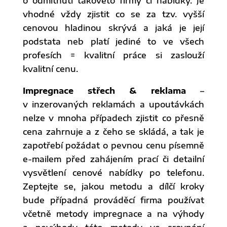
o odmítnutí takovéto firmy či nabídky. Je
vhodné vždy zjistit co se za tzv. vyšší
cenovou hladinou skrývá a jaká je její
podstata neb platí jediné to ve všech
profesích = kvalitní práce si zaslouží
kvalitní cenu.
Impregnace střech & reklama
–
v inzerovaných reklamách a upoutávkách
nelze v mnoha případech zjistit co přesně
cena zahrnuje a z čeho se skládá, a tak je
zapotřebí požádat o pevnou cenu písemně
e-mailem před zahájením prací či detailní
vysvětlení cenové nabídky po telefonu.
Zeptejte se, jakou metodu a dílčí kroky
bude případná prováděcí firma používat
včetně metody impregnace a na výhody