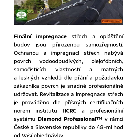
Finální impregnace
střech a opláštění
budov jsou přirozenou samozřejmostí.
Ochranou a impregnací střech nabývá
povrch vodoodpudivých, olejofóbních,
samočistících vlastností a matných
a lesklých vzhledů dle přání a požadavku
zákazníka povrch je snadné profesionálně
udržovat. Revitalizace a impregnace střech
je prováděno dle přísných certifikačních
norem institutu
IICRC
a profesionální
systému
Diamond Professional™
v rámci
České a Slovenské republiky do 48-mi hod
od Vaší objednávky.