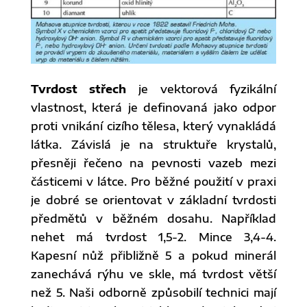
Tvrdost střech
je vektorová fyzikální
vlastnost, která je definovaná jako odpor
proti vnikání cizího tělesa, který vynakládá
látka. Závislá je na struktuře krystalů,
přesněji řečeno na pevnosti vazeb mezi
částicemi v látce. Pro běžné použití v praxi
je dobré se orientovat v základní tvrdosti
předmětů v běžném dosahu. Například
nehet má tvrdost 1,5-2. Mince 3,4-4.
Kapesní nůž přibližně 5 a pokud minerál
zanechává rýhu ve skle, má tvrdost větší
než 5. Naši odborně způsobilí technici mají