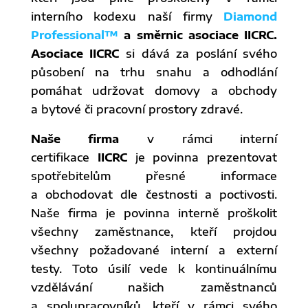
interního kodexu naší firmy
Diamond
Professional™
a směrnic asociace IICRC.
Asociace IICRC
si dává za poslání svého
působení na trhu snahu a odhodlání
pomáhat udržovat domovy a obchody
a bytové či pracovní prostory zdravé.
Naše firma
v rámci interní
certifikace
IICRC
je povinna prezentovat
spotřebitelům přesné informace
a obchodovat dle čestnosti a poctivosti.
Naše firma je povinna interně proškolit
všechny zaměstnance, kteří projdou
všechny požadované interní a externí
testy. Toto úsilí vede k kontinuálnímu
vzdělávání našich zaměstnanců
a spolupracovníků, kteří v rámci svého