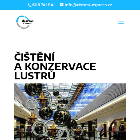
606 741 841
info@cisteni-express.cz
ČIŠTĚNÍ
A KONZERVACE
LUSTRŮ