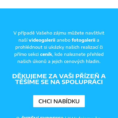
V případě Vašeho zájmu můžete navštívit
naší
videogalerii
anebo
fotogalerii
a
prohlédnout si ukázky našich realizací či
přímo sekci
ceník
, kde naleznete přehled
našich úkonů a jejich cenových hladin.
DĚKUJEME ZA VAŠI PŘÍZEŇ A
TĚŠÍME SE NA SPOLUPRÁCI
CHCI NABÍDKU